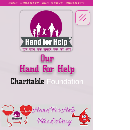
SAVE HUMANITY AND SERVE HUMANITY
Our
Hand For Help
Charitable
Foundation